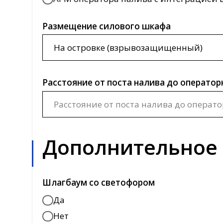
Дополнительное о
Шлагбаум со светофором
Да
Нет
Система загазованности
Да
Нет
Система пожаротушения
Да
Нет